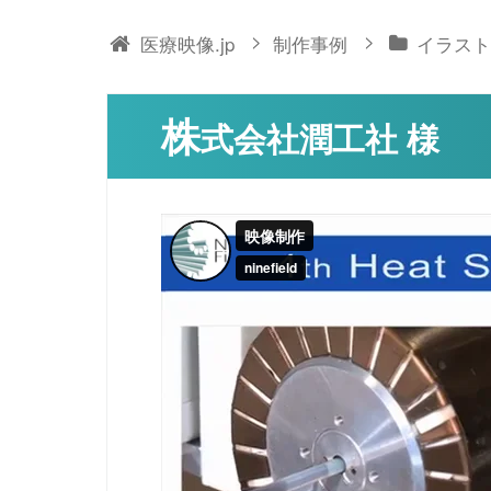
>
>
医療映像.jp
制作事例
イラスト
株
式会社潤工社 様