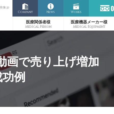
像.jp
Company
News
Works
医療関係者様
医療機器メーカー様
の手術動画で売り上げ増加
成功例